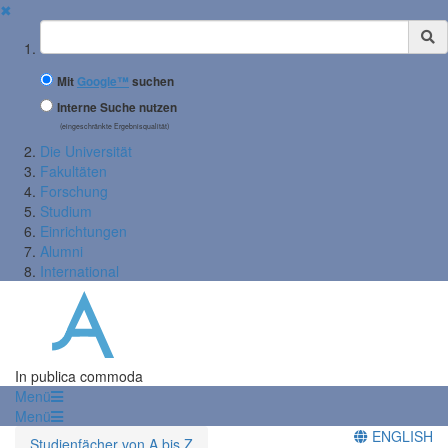
✖
Suchbegriff
Mit
Google™
suchen
Interne Suche nutzen
(eingeschränkte Ergebnisqualität)
Die Universität
Fakultäten
Forschung
Studium
Einrichtungen
Alumni
International
In publica commoda
Menü
Menü
ENGLISH
Studienfächer von A bis Z