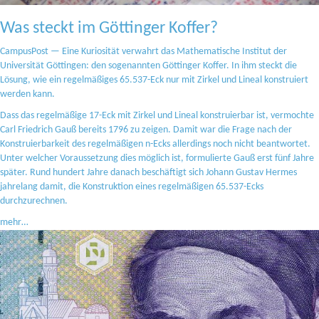
Was steckt im Göttinger Koffer?
CampusPost — Eine Kuriosität verwahrt das Mathematische Institut der
Universität Göttingen: den sogenannten Göttinger Koffer. In ihm steckt die
Lösung, wie ein regelmäßiges 65.537-Eck nur mit Zirkel und Lineal konstruiert
werden kann.
Dass das regelmäßige 17-Eck mit Zirkel und Lineal konstruierbar ist, vermochte
Carl Friedrich Gauß bereits 1796 zu zeigen. Damit war die Frage nach der
Konstruierbarkeit des regelmäßigen n-Ecks allerdings noch nicht beantwortet.
Unter welcher Voraussetzung dies möglich ist, formulierte Gauß erst fünf Jahre
später. Rund hundert Jahre danach beschäftigt sich Johann Gustav Hermes
jahrelang damit, die Konstruktion eines regelmäßigen 65.537-Ecks
durchzurechnen.
mehr…