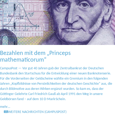
Bezahlen mit dem „Princeps
mathematicorum“
CampusPost — Vor gut 40 Jahren gab der Zentralbankrat der Deutschen
Bundesbank den Startschuss für die Entwicklung einer neuen Banknotenserie.
Für die Vorderseiten der Geldscheine wählte ein Gremium in den folgenden
Jahren „Kopfbildnisse von Persönlichkeiten der deutschen Geschichte“ aus, die
durch Bildmotive aus deren Wirken ergänzt wurden. So kam es, dass der
Göttinger Gelehrte Carl Friedrich Gauß ab April 1991 den Weg in unsere
Geldbörsen fand – auf dem 10 D-Mark-Schein.
mehr…
WEITERE NACHRICHTEN (CAMPUSPOST)