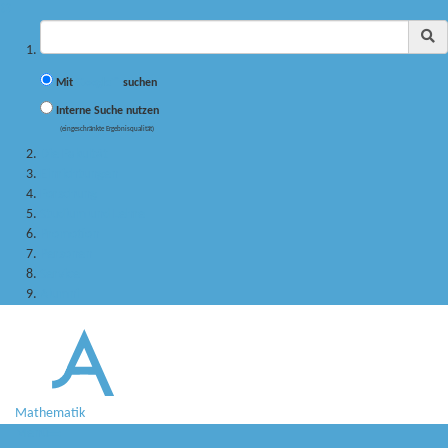
✖
Suchbegriff
Mit
Google™
suchen
Interne Suche nutzen
(eingeschränkte Ergebnisqualität)
Die Fakultät
Einrichtungen
Forschung
Studium und Lehre
Promotion
Personen
Service
Alumni
Mathematik
Menü