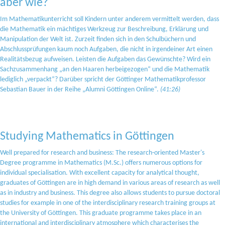
aber wie?
Im Mathematikunterricht soll Kindern unter anderem vermittelt werden, dass
die Mathematik ein mächtiges Werkzeug zur Beschreibung, Erklärung und
Manipulation der Welt ist. Zurzeit finden sich in den Schulbüchern und
Abschlussprüfungen kaum noch Aufgaben, die nicht in irgendeiner Art einen
Realitätsbezug aufweisen. Leisten die Aufgaben das Gewünschte? Wird ein
Sachzusammenhang „an den Haaren herbeigezogen“ und die Mathematik
lediglich „verpackt“? Darüber spricht der Göttinger Mathematikprofessor
Sebastian Bauer in der Reihe „Alumni Göttingen Online“.
(41:26)
Studying Mathematics in Göttingen
Well prepared for research and business: The research-oriented Master's
Degree programme in Mathematics (M.Sc.) offers numerous options for
individual specialisation. With excellent capacity for analytical thought,
graduates of Göttingen are in high demand in various areas of research as well
as in industry and business. This degree also allows students to pursue doctoral
studies for example in one of the interdisciplinary research training groups at
the University of Göttingen. This graduate programme takes place in an
international and interdisciplinary atmosphere which characterises the