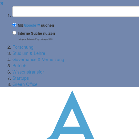
✖
Suchbegriff
Mit
Google™
suchen
Interne Suche nutzen
(eingeschränkte Ergebnisqualität)
Forschung
Studium & Lehre
Governance & Vernetzung
Betrieb
Wissenstransfer
Startups
Green Office