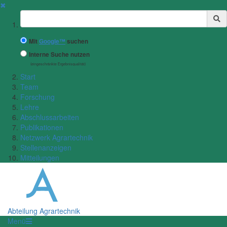
✖
Suchbegriff
Mit
Google™
suchen
Interne Suche nutzen
(eingeschränkte Ergebnisqualität)
Start
Team
Forschung
Lehre
Abschlussarbeiten
Publikationen
Netzwerk Agrartechnik
Stellenanzeigen
Mitteilungen
Abteilung Agrartechnik
Menü