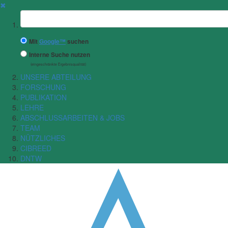
✖
Suchbegriff
Mit
Google™
suchen
Interne Suche nutzen
(eingeschränkte Ergebnisqualität)
UNSERE ABTEILUNG
FORSCHUNG
PUBLIKATION
LEHRE
ABSCHLUSSARBEITEN & JOBS
TEAM
NÜTZLICHES
CIBREED
DNTW