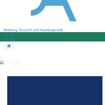
Abteilung Tierzucht und Haustiergenetik
Menü
Menü
Startseite
Zurück
Tierwohl &
Tierschutz