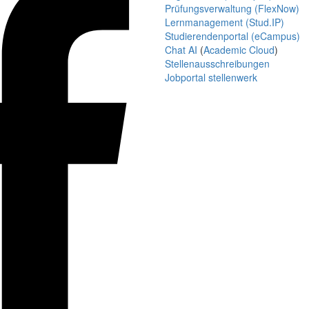
Prüfungsverwaltung (FlexNow)
Lernmanagement (Stud.IP)
Studierendenportal (eCampus)
Chat AI
(
Academic Cloud
)
Stellenausschreibungen
Jobportal stellenwerk