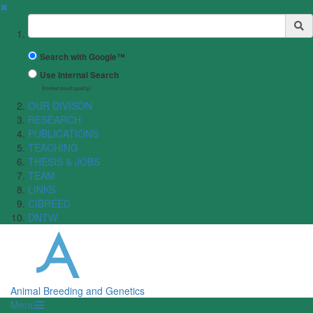
✖
Suchbegriff
Search with Google™
Use Internal Search
(limited result quality)
OUR DIVISON
RESEARCH
PUBLICATIONS
TEACHING
THESIS & JOBS
TEAM
LINKS
CIBREED
DNTW
Animal Breeding and Genetics
Menü