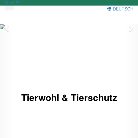
Menü
DEUTSCH
Zurück
V
Tierwohl & Tierschutz