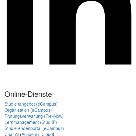
Online-Dienste
Studienangebot (eCampus)
Organisation (eCampus)
Prüfungsverwaltung (FlexNow)
Lernmanagement (Stud.IP)
Studierendenportal (eCampus)
Chat AI
(
Academic Cloud
)