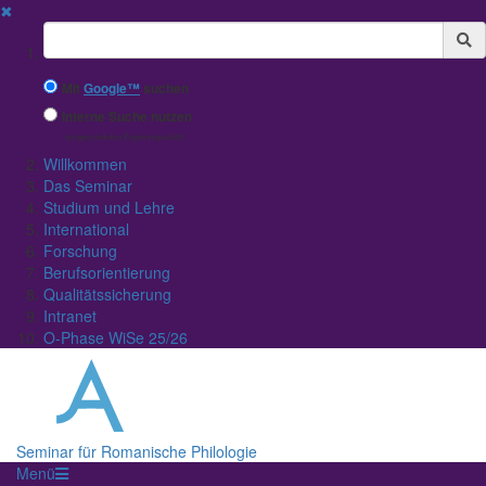
✖
Suchbegriff
Mit
Google™
suchen
Interne Suche nutzen
(eingeschränkte Ergebnisqualität)
Willkommen
Das Seminar
Studium und Lehre
International
Forschung
Berufsorientierung
Qualitätssicherung
Intranet
O-Phase WiSe 25/26
Seminar für Romanische Philologie
Menü