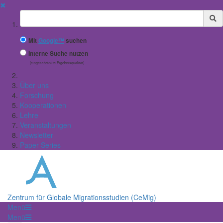
✖
Suchbegriff
Mit
Google™
suchen
Interne Suche nutzen
(eingeschränkte Ergebnisqualität)
Über uns
Forschung
Kooperationen
Lehre
Veranstaltungen
Newsletter
Paper Series
Zentrum für Globale Migrationsstudien (CeMig)
Menü
Menü