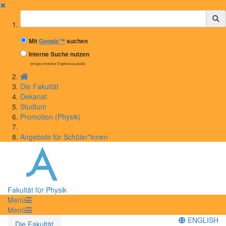
✖
Suchbegriff
Mit
Google™
suchen
Interne Suche nutzen
(eingeschränkte Ergebnisqualität)
Die Fakultät
Dekanat
Studium
Promotion (Physik)
Angebote für Schüler*innen
Fakultät für Physik
Menü
Menü
ENGLISH
Die Fakultät