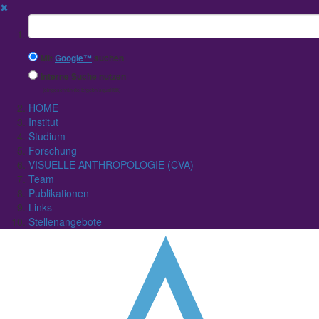
✖
Suchbegriff
Mit
Google™
suchen
Interne Suche nutzen
(eingeschränkte Ergebnisqualität)
HOME
Institut
Studium
Forschung
VISUELLE ANTHROPOLOGIE (CVA)
Team
Publikationen
Links
Stellenangebote