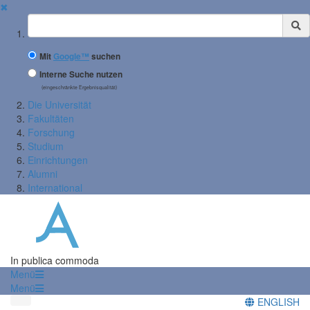
✖
Suchbegriff
Mit
Google™
suchen
Interne Suche nutzen
(eingeschränkte Ergebnisqualität)
Die Universität
Fakultäten
Forschung
Studium
Einrichtungen
Alumni
International
In publica commoda
Menü
Menü
ENGLISH