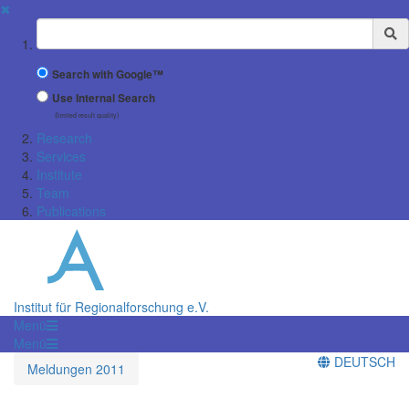
✖
Suchbegriff
Search with Google™
Use Internal Search
(limited result quality)
Research
Services
Institute
Team
Publications
Institut für Regionalforschung e.V.
Menü
Menü
DEUTSCH
Meldungen 2011