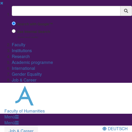
✖
Suchbegriff
Search with Google™
Use Internal Search
(limited result quality)
Faculty
Institutions
Research
Academic programme
International
Gender Equality
Job & Career
Faculty of Humanities
Menü
Menü
DEUTSCH
Job & Career