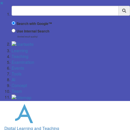
✖
Suchbegriff
Search with Google™
Use Internal Search
(limited result quality)
Learning
Teaching
Examination
Events
Tools
AI
Concept
Team
Digital Learning and Teaching