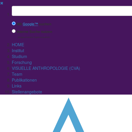
✖
Suchbegriff
Mit
Google™
suchen
Interne Suche nutzen
(eingeschränkte Ergebnisqualität)
HOME
Institut
Studium
Forschung
VISUELLE ANTHROPOLOGIE (CVA)
Team
Publikationen
Links
Stellenangebote