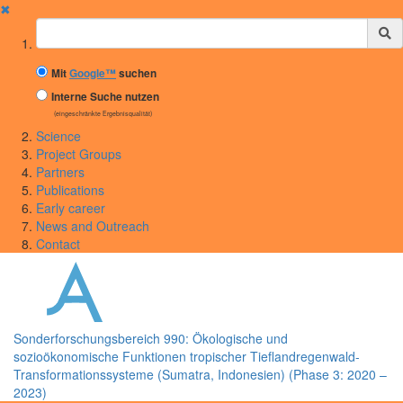
✖
Suchbegriff
Mit
Google™
suchen
Interne Suche nutzen
(eingeschränkte Ergebnisqualität)
Science
Project Groups
Partners
Publications
Early career
News and Outreach
Contact
Sonderforschungsbereich 990: Ökologische und
sozioökonomische Funktionen tropischer Tieflandregenwald-
Transformationssysteme (Sumatra, Indonesien) (Phase 3: 2020 –
2023)