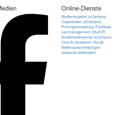
Medien
Online-Dienste
Studienangebot (eCampus)
Organisation (eCampus)
Prüfungsverwaltung (FlexNow)
Lernmanagement (Stud.IP)
Studierendenportal (eCampus)
Chat AI
(
Academic Cloud
)
Stellenausschreibungen
Jobportal stellenwerk