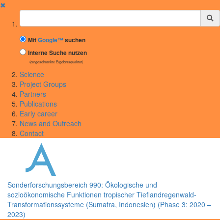
✖
Suchbegriff
Mit
Google™
suchen
Interne Suche nutzen
(eingeschränkte Ergebnisqualität)
Science
Project Groups
Partners
Publications
Early career
News and Outreach
Contact
Sonderforschungsbereich 990: Ökologische und
sozioökonomische Funktionen tropischer Tieflandregenwald-
Transformationssysteme (Sumatra, Indonesien) (Phase 3: 2020 –
2023)