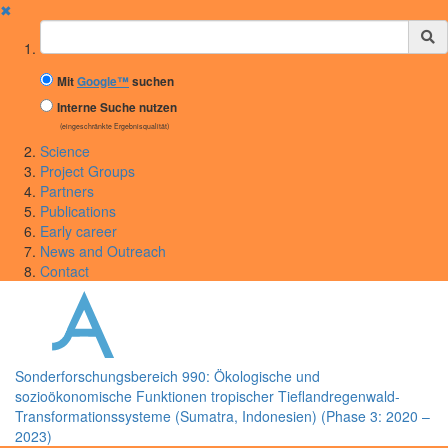
✖
Suchbegriff
Mit
Google™
suchen
Interne Suche nutzen
(eingeschränkte Ergebnisqualität)
Science
Project Groups
Partners
Publications
Early career
News and Outreach
Contact
Sonderforschungsbereich 990: Ökologische und
sozioökonomische Funktionen tropischer Tieflandregenwald-
Transformationssysteme (Sumatra, Indonesien) (Phase 3: 2020 –
2023)