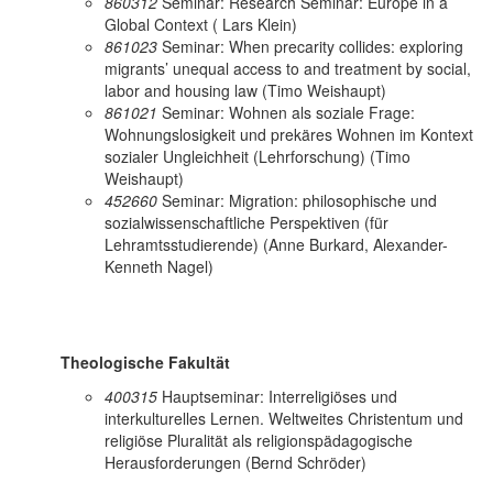
860312
Seminar: Research Seminar: Europe in a
Global Context ( Lars Klein)
861023
Seminar: When precarity collides: exploring
migrants’ unequal access to and treatment by social,
labor and housing law (Timo Weishaupt)
861021
Seminar: Wohnen als soziale Frage:
Wohnungslosigkeit und prekäres Wohnen im Kontext
sozialer Ungleichheit (Lehrforschung) (Timo
Weishaupt)
452660
Seminar: Migration: philosophische und
sozialwissenschaftliche Perspektiven (für
Lehramtsstudierende) (Anne Burkard, Alexander-
Kenneth Nagel)
Theologische Fakultät
400315
Hauptseminar: Interreligiöses und
interkulturelles Lernen. Weltweites Christentum und
religiöse Pluralität als religionspädagogische
Herausforderungen (Bernd Schröder)