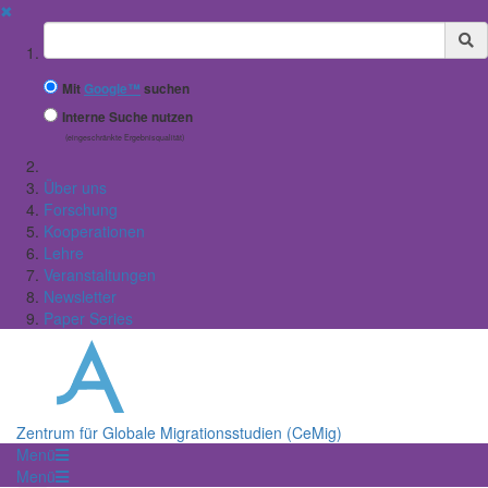
✖
Suchbegriff
Mit
Google™
suchen
Interne Suche nutzen
(eingeschränkte Ergebnisqualität)
Über uns
Forschung
Kooperationen
Lehre
Veranstaltungen
Newsletter
Paper Series
Zentrum für Globale Migrationsstudien (CeMig)
Menü
Menü