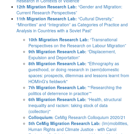
Research in Contexts of Violence”
12th Migration Research Lab:
“Gender and Migration:
Current Research Perspectives”
11th Migration Research Lab:
“Cultural Diversity,”
“Minorities” and “Integration” as Categories of Practice and
Analysis in Countries with a Soviet Past”
10th Migration Research Lab:
“Transnational
Perspectives on the Research on Labour Migration”
9th Migration Research Lab:
“Displacement,
Expulsion and Deportation”
8th Migration Research Lab:
"Ethnography as
guesthood, or doing research in (semi)domestic
spaces: prospects, dilemmas and lessons learnt from
HOMInG's fieldwork"
7th Migration Research Lab:
"“Researching the
politics of deterrence in practice”"
6th Migration Research Lab:
“Health, structural
inequality and racism: taking stock of data
(collection)"
Colloquium:
CeMig Research Colloquium 2020/21
5th CeMig Migration Research Lab:
(Im)mobilities,
Human Rights and Climate Justice - with Carol