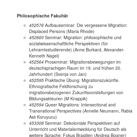
Philosophische Fakultät
452576
Aufbauseminar: Die vergessene Migration:
Displaced Persons (Maria Rhode)
452660
Seminar: Migration: philosophische und
sozialwissenschaftliche Perspektiven (für
Lehramtsstudierende) (Anne Burkard, Alexander-
Kenneth Nagel)
452564
Proseminar: Migrationsbewegungen im
deutschsprachigen Raum im 19. und frühen 20.
Jahrhundert (Svenja von Jan)
452595
Praktische Übung: Migrationszukünfte.
Ethnografische Feldforschung zu
migrationsbezogenen Zukunftsvorstellungen von
Bildungsakteuren (M Knappik)
452594
Queer Migrations: Intersectional and
Transnational Perspectives (Annelie Neumann, Rabia
Aslı Koruyucu)
453308
Seminar: Dekoloniale Perspektiven auf
Unterricht und Materialentwicklung für Deutsch als
weitere Sprache: Fokus Brasilien (Andrea Bogner)