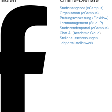
Studienangebot (eCampus)
Organisation (eCampus)
Prüfungsverwaltung (FlexNow)
Lernmanagement (Stud.IP)
Studierendenportal (eCampus)
Chat AI
(
Academic Cloud
)
Stellenausschreibungen
Jobportal stellenwerk