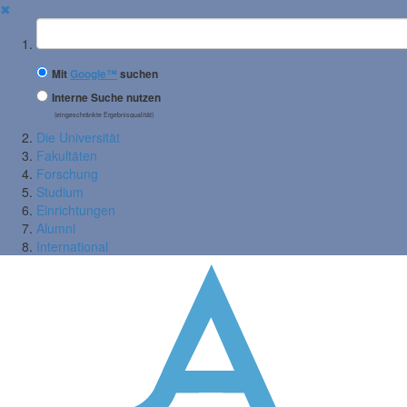
✖
Suchbegriff
Mit
Google™
suchen
Interne Suche nutzen
(eingeschränkte Ergebnisqualität)
Die Universität
Fakultäten
Forschung
Studium
Einrichtungen
Alumni
International