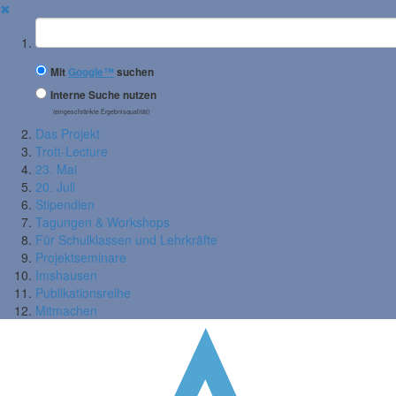
✖
Suchbegriff
Mit
Google™
suchen
Interne Suche nutzen
(eingeschränkte Ergebnisqualität)
Das Projekt
Trott-Lecture
23. Mai
20. Juli
Stipendien
Tagungen & Workshops
Für Schulklassen und Lehrkräfte
Projektseminare
Imshausen
Publikationsreihe
Mitmachen