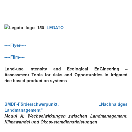
LEGATO
----Flyer----
----Film----
L
and-use intensity and
E
cological En
G
ineering –
A
ssessment
T
ools for risks and
O
pportunities in irrigated
rice based production systems
BMBF-Förderschwerpunkt: „Nachhaltiges
Landmanagement“
Modul A: Wechselwirkungen zwischen Landmanagement,
Klimawandel und Ökosystemdienstleistungen