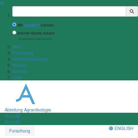
✖
Suchbegriff
Mit
Google™
suchen
Interne Suche nutzen
(eingeschränkte Ergebnisqualität)
Start
Forschung
Veröffentlichungen
Presse
Anreise
Links
Abteilung Agrarökologie
Menü
Menü
ENGLISH
Forschung