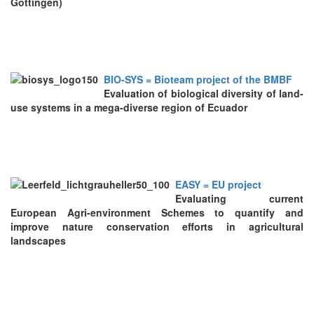
Göttingen)
BIO-SYS = Bioteam project of the BMBF
Evaluation of biological diversity of land-
use systems in a mega-diverse region of Ecuador
EASY = EU project
E
valuating current
European
A
gri-environment
S
chemes to quantif
y
and
improve nature conservation efforts in agricultural
landscapes