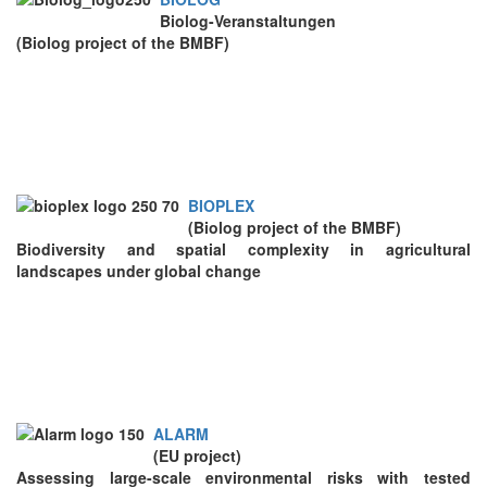
Biolog-Veranstaltungen
(Biolog project of the BMBF)
BIOPLEX
(Biolog project of the BMBF)
Bio
diversity and spatial com
plex
ity in agricultural
landscapes under global change
ALARM
(EU project)
A
ssessing
la
rge-scale environmental
r
isks with tested