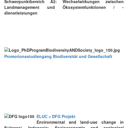
Schwerpunktbereich A2: Wechselwirkungen zwischen
Landmanagement und Ökosystemfunktionen / -
dienstleistungen
Promotionsstudiengang Biodiversität und Gesellschaft
ELUC = DFG Projekt
E
nvironmental and
l
and-
u
se
c
hange in
Sulawesi, Indonesia: Socioeconomic and ecological