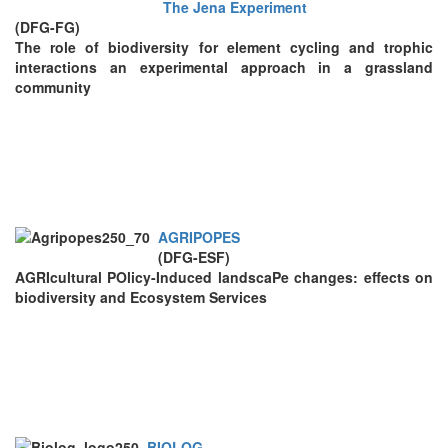
The Jena Experiment
(DFG-FG)
The role of biodiversity for element cycling and trophic
interactions an experimental approach in a grassland
community
AGRIPOPES
(DFG-ESF)
AGRI
cultural
PO
licy-Induced landsca
P
e changes: effects on
biodiversity and
E
cosystem
S
ervices
BIOLOG