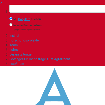
✖
Suchbegriff
Mit
Google™
suchen
Interne Suche nutzen
(eingeschränkte Ergebnisqualität)
Institut
Forschungsprojekte
Team
Lehre
Veranstaltungen
Göttinger Onlinebeiträge zum Agrarrecht
LexVinum