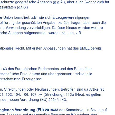
eschützte geografische Angaben (g.g.A.), aber auch (wenngleich für
ialitäten (g.t.S.)
r Union formuliert, z.B. wie sich Erzeugervereinigungen
ilierung der geschützten Angaben zu übertragen, aber auch die
che Verwendung zu verteidigen. Darüber hinaus wurden weitere
rafische Angaben aufgenommen werden können, z.B.
tionales Recht. Mit ersten Anpassungen hat das BMEL bereits
L
143 des Europäischen Parlamentes und des Rates über
schaftliche Erzeugnisse und über garantiert traditionelle
irtschaftliche Erzeugnisse
, Streichungen oder Neufassungen. Betroffen sind ua Artikel 93
01, 102, 104, 106, 107 tlw. (Streichung), 113a (Neu); es gelten
ten der neuen Verordnung (EU) 2024/1143.
legierten Verordnung (EU) 2019/33
der Kommission in Bezug auf
n Angaben und traditionellen Begriffen im Weinsektor, das