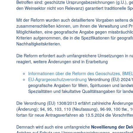
Betroffen sind: geschützte Ursprungsbezeichnungen (g.U.), g
den Weinsektor nicht von Relevanz) garantiert traditionelle Spez
Mit der Reform wurden auch detailliertere Vorgaben seitens de
zusammenschließen können, um ihnen die Verwaltung und Prof
Möglichkeiten, eine geografische Angabe gegen missbräuchli
Kriterien aufgenommen, die in die Spezifikationen für geog
Nachhaltigkeitskriterien.
Die Reform erfordert auch umfangreichere Umsetzungen in na
reagiert, weitere Änderungen sind in Erarbeitung
Informationen über die Reform des Geoschutzes, BME
EU-Agrargeoschutzverordnung
Verordnung (EU) 2024/1
geografische Angaben für Wein, Spirituosen und landwirt
Spezialitäten und fakultative Qualitätsangaben für landw
Die Verordnung (EU) 1308/2013 erfährt zahlreiche Änderungen
(Änderung); 94, 95, 103, 110 (Neufassung), 96-99, 100 tlw., 1
fortan für neue Antragsverfahren ab 13.5.2024 die Vorschrif
Demnach wird auch eine umfangreiche
Novellierung der De
Anträge auf Schutz von Ursprungsbezeichnungen, geografische