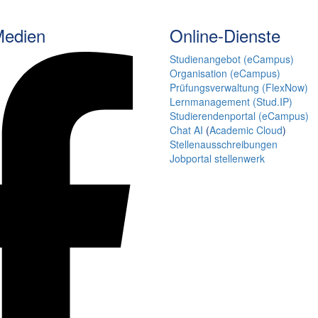
Medien
Online-Dienste
Studienangebot (eCampus)
Organisation (eCampus)
Prüfungsverwaltung (FlexNow)
Lernmanagement (Stud.IP)
Studierendenportal (eCampus)
Chat AI
(
Academic Cloud
)
Stellenausschreibungen
Jobportal stellenwerk