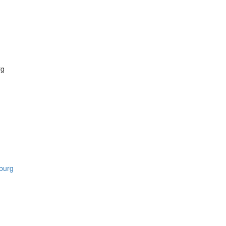
rg
burg