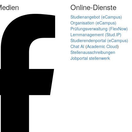
Medien
Online-Dienste
Studienangebot (eCampus)
Organisation (eCampus)
Prüfungsverwaltung (FlexNow)
Lernmanagement (Stud.IP)
Studierendenportal (eCampus)
Chat AI
(
Academic Cloud
)
Stellenausschreibungen
Jobportal stellenwerk