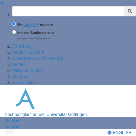
✖
Suchbegriff
Mit
Google™
suchen
Interne Suche nutzen
(eingeschränkte Ergebnisqualität)
Forschung
Studium & Lehre
Governance & Vernetzung
Betrieb
Wissenstransfer
Startups
Green Office
Nachhaltigkeit an der Universität Göttingen
Menü
Menü
ENGLISH