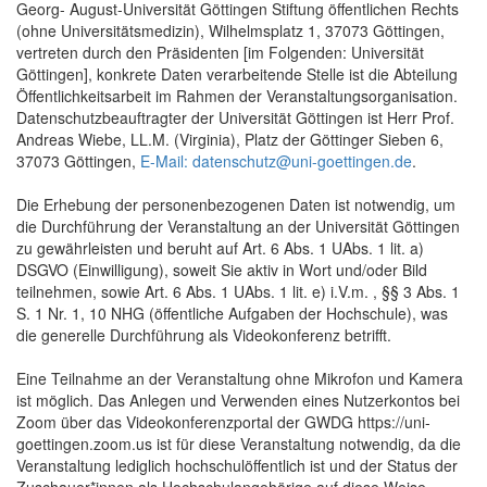
Georg- August-Universität Göttingen Stiftung öffentlichen Rechts
(ohne Universitätsmedizin), Wilhelmsplatz 1, 37073 Göttingen,
vertreten durch den Präsidenten [im Folgenden: Universität
Göttingen], konkrete Daten verarbeitende Stelle ist die Abteilung
Öffentlichkeitsarbeit im Rahmen der Veranstaltungsorganisation.
Datenschutzbeauftragter der Universität Göttingen ist Herr Prof.
Andreas Wiebe, LL.M. (Virginia), Platz der Göttinger Sieben 6,
37073 Göttingen,
E-Mail: datenschutz@uni-goettingen.de
.
Die Erhebung der personenbezogenen Daten ist notwendig, um
die Durchführung der Veranstaltung an der Universität Göttingen
zu gewährleisten und beruht auf Art. 6 Abs. 1 UAbs. 1 lit. a)
DSGVO (Einwilligung), soweit Sie aktiv in Wort und/oder Bild
teilnehmen, sowie Art. 6 Abs. 1 UAbs. 1 lit. e) i.V.m. , §§ 3 Abs. 1
S. 1 Nr. 1, 10 NHG (öffentliche Aufgaben der Hochschule), was
die generelle Durchführung als Videokonferenz betrifft.
Eine Teilnahme an der Veranstaltung ohne Mikrofon und Kamera
ist möglich. Das Anlegen und Verwenden eines Nutzerkontos bei
Zoom über das Videokonferenzportal der GWDG https://uni-
goettingen.zoom.us ist für diese Veranstaltung notwendig, da die
Veranstaltung lediglich hochschulöffentlich ist und der Status der
Zuschauer*innen als Hochschulangehörige auf diese Weise