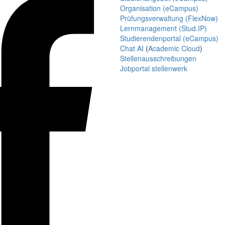
Organisation (eCampus)
Prüfungsverwaltung (FlexNow)
Lernmanagement (Stud.IP)
Studierendenportal (eCampus)
Chat AI
(
Academic Cloud
)
Stellenausschreibungen
Jobportal stellenwerk