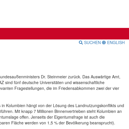
SUCHEN
ENGLISH
. Bundesaußenministers Dr. Steinmeier zurück. Das Auswärtige Amt,
APAZ sind fünf deutsche Universitäten und wissenschaftliche
relevanten Fragestellungen, die im Friedensabkommen zwei der vier
s in Kolumbien hängt von der Lösung des Landnutzungskonflikts und
ühren. Mit knapp 7 Millionen Binnenvertrieben steht Kolumbien an
gentumslage offen. Jenseits der Eigentumsfrage ist auch die
nutzbaren Fläche werden von 1,5 % der Bevölkerung beansprucht).