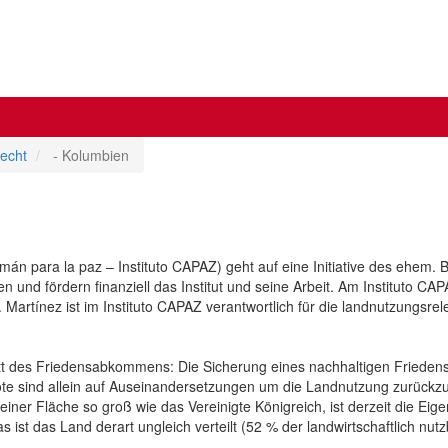
echt
- Kolumbien
mán para la paz – Instituto CAPAZ) geht auf eine Initiative des ehem
en und fördern finanziell das Institut und seine Arbeit. Am Instituto C
of. Martínez ist im Instituto CAPAZ verantwortlich für die landnutzungs
tt des Friedensabkommens: Die Sicherung eines nachhaltigen Frieden
e sind allein auf Auseinandersetzungen um die Landnutzung zurückzuf
 einer Fläche so groß wie das Vereinigte Königreich, ist derzeit die Ei
s ist das Land derart ungleich verteilt (52 % der landwirtschaftlich 