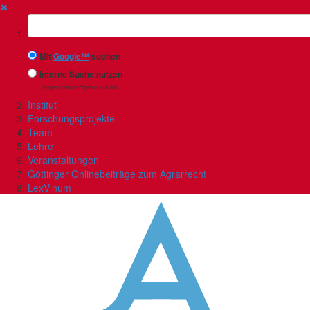
✖
Suchbegriff
Mit
Google™
suchen
Interne Suche nutzen
(eingeschränkte Ergebnisqualität)
Institut
Forschungsprojekte
Team
Lehre
Veranstaltungen
Göttinger Onlinebeiträge zum Agrarrecht
LexVinum