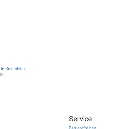
e in Kolumbien
IS“
Service
Barrierefreiheit