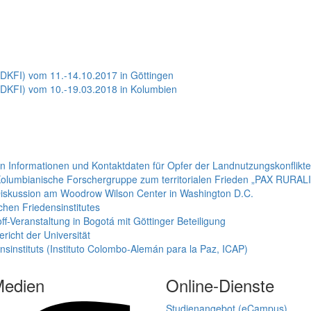
(DKFI) vom 11.-14.10.2017 in Göttingen
(DKFI) vom 10.-19.03.2018 in Kolumbien
en Informationen und Kontaktdaten für Opfer der Landnutzungskonflikt
olumbianische Forschergruppe zum territorialen Frieden „PAX RURAL
Diskussion am Woodrow Wilson Center in Washington D.C.
hen Friedensinstitutes
ff-Veranstaltung in Bogotá mit Göttinger Beteiligung
richt der Universität
sinstituts (Instituto Colombo-Alemán para la Paz, ICAP)
Medien
Online-Dienste
Studienangebot (eCampus)