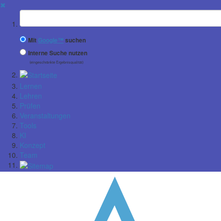
✖
Suchbegriff
Mit
Google™
suchen
Interne Suche nutzen
(eingeschränkte Ergebnisqualität)
Lernen
Lehren
Prüfen
Veranstaltungen
Tools
KI
Konzept
Team