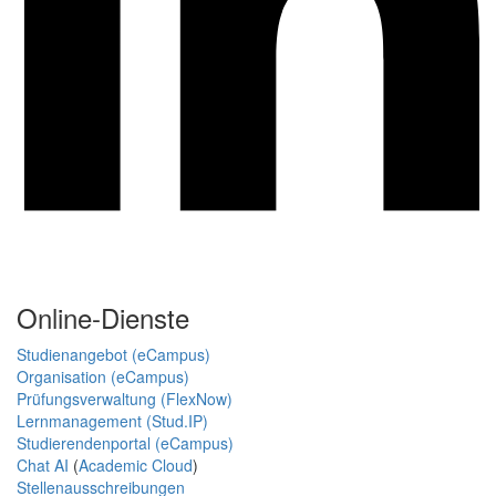
Online-Dienste
Studienangebot (eCampus)
Organisation (eCampus)
Prüfungsverwaltung (FlexNow)
Lernmanagement (Stud.IP)
Studierendenportal (eCampus)
Chat AI
(
Academic Cloud
)
Stellenausschreibungen