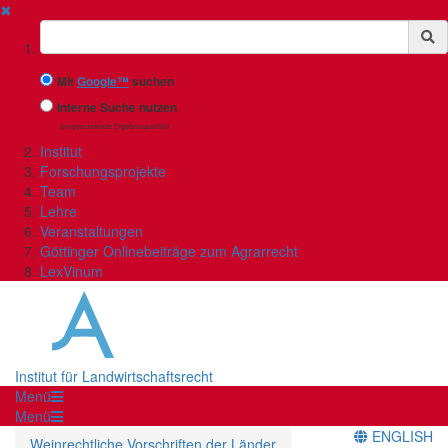
✖
Suchbegriff
Mit
Google™
suchen
Interne Suche nutzen
(eingeschränkte Ergebnisqualität)
Institut
Forschungsprojekte
Team
Lehre
Veranstaltungen
Göttinger Onlinebeiträge zum Agrarrecht
LexVinum
Institut für Landwirtschaftsrecht
Menü
Menü
ENGLISH
Weinrechtliche Vorschriften der Länder