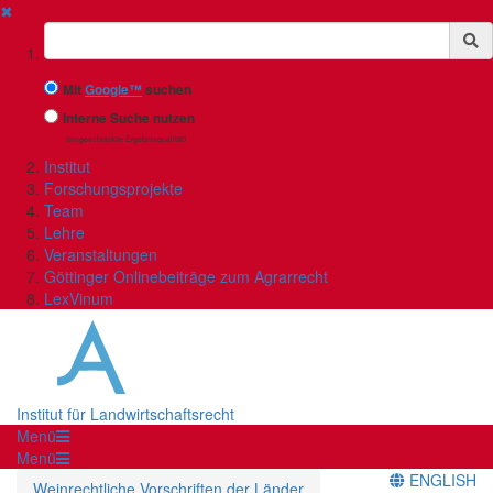
✖
Suchbegriff
Mit
Google™
suchen
Interne Suche nutzen
(eingeschränkte Ergebnisqualität)
Institut
Forschungsprojekte
Team
Lehre
Veranstaltungen
Göttinger Onlinebeiträge zum Agrarrecht
LexVinum
Institut für Landwirtschaftsrecht
Menü
Menü
ENGLISH
Weinrechtliche Vorschriften der Länder