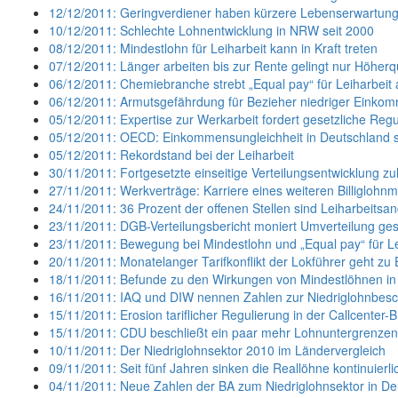
12/12/2011: Geringverdiener haben kürzere Lebenserwartun
10/12/2011: Schlechte Lohnentwicklung in NRW seit 2000
08/12/2011: Mindestlohn für Leiharbeit kann in Kraft treten
07/12/2011: Länger arbeiten bis zur Rente gelingt nur Höherqu
06/12/2011: Chemiebranche strebt „Equal pay“ für Leiharbeit 
06/12/2011: Armutsgefährdung für Bezieher niedriger Einkom
05/12/2011: Expertise zur Werkarbeit fordert gesetzliche Reg
05/12/2011: OECD: Einkommensungleichheit in Deutschland 
05/12/2011: Rekordstand bei der Leiharbeit
30/11/2011: Fortgesetzte einseitige Verteilungsentwicklung zu
27/11/2011: Werkverträge: Karriere eines weiteren Billiglohnm
24/11/2011: 36 Prozent der offenen Stellen sind Leiharbeitsa
23/11/2011: DGB-Verteilungsbericht moniert Umverteilung ges
23/11/2011: Bewegung bei Mindestlohn und „Equal pay“ für Le
20/11/2011: Monatelanger Tarifkonflikt der Lokführer geht zu
18/11/2011: Befunde zu den Wirkungen von Mindestlöhnen in
16/11/2011: IAQ und DIW nennen Zahlen zur Niedriglohnbesc
15/11/2011: Erosion tariflicher Regulierung in der Callcenter-
15/11/2011: CDU beschließt ein paar mehr Lohnuntergrenzen
10/11/2011: Der Niedriglohnsektor 2010 im Ländervergleich
09/11/2011: Seit fünf Jahren sinken die Reallöhne kontinuierli
04/11/2011: Neue Zahlen der BA zum Niedriglohnsektor in D