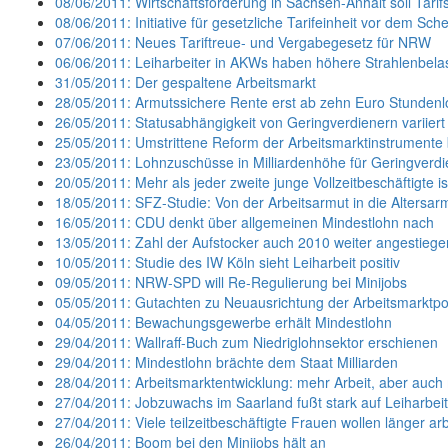
08/06/2011: Wirtschaftsförderung in Sachsen-Anhalt soll Tarif
08/06/2011: Initiative für gesetzliche Tarifeinheit vor dem Sche
07/06/2011: Neues Tariftreue- und Vergabegesetz für NRW
06/06/2011: Leiharbeiter in AKWs haben höhere Strahlenbela
31/05/2011: Der gespaltene Arbeitsmarkt
28/05/2011: Armutssichere Rente erst ab zehn Euro Stunden
26/05/2011: Statusabhängigkeit von Geringverdienern variiert m
25/05/2011: Umstrittene Reform der Arbeitsmarktinstrumente
23/05/2011: Lohnzuschüsse in Milliardenhöhe für Geringverdi
20/05/2011: Mehr als jeder zweite junge Vollzeitbeschäftigte is
18/05/2011: SFZ-Studie: Von der Arbeitsarmut in die Altersar
16/05/2011: CDU denkt über allgemeinen Mindestlohn nach
13/05/2011: Zahl der Aufstocker auch 2010 weiter angestiege
10/05/2011: Studie des IW Köln sieht Leiharbeit positiv
09/05/2011: NRW-SPD will Re-Regulierung bei Minijobs
05/05/2011: Gutachten zu Neuausrichtung der Arbeitsmarktpoli
04/05/2011: Bewachungsgewerbe erhält Mindestlohn
29/04/2011: Wallraff-Buch zum Niedriglohnsektor erschienen
29/04/2011: Mindestlohn brächte dem Staat Milliarden
28/04/2011: Arbeitsmarktentwicklung: mehr Arbeit, aber auch
27/04/2011: Jobzuwachs im Saarland fußt stark auf Leiharbeit
27/04/2011: Viele teilzeitbeschäftigte Frauen wollen länger ar
26/04/2011: Boom bei den Minijobs hält an