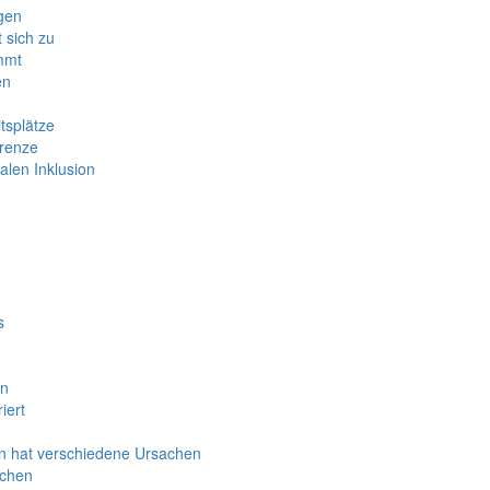
igen
t sich zu
mmt
en
tsplätze
grenze
alen Inklusion
s
en
iert
ten hat verschiedene Ursachen
nchen