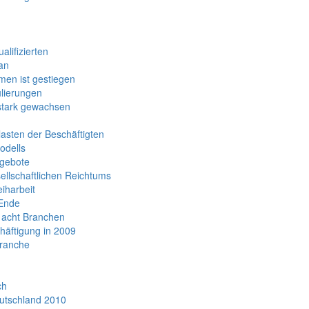
g
alifizierten
an
men ist gestiegen
ulierungen
stark gewachsen
lasten der Beschäftigten
odells
ngebote
ellschaftlichen Reichtums
iharbeit
 Ende
 acht Branchen
häftigung in 2009
Branche
ch
eutschland 2010