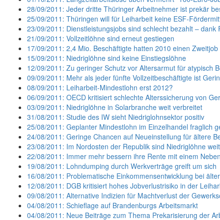
28/09/2011: Jeder dritte Thüringer Arbeitnehmer ist prekär be
25/09/2011: Thüringen will für Leiharbeit keine ESF-Fördermi
23/09/2011: Dienstleistungsjobs sind schlecht bezahlt – dank 
21/09/2011: Vollzeitlöhne sind erneut gestiegen
17/09/2011: 2,4 Mio. Beschäftigte hatten 2010 einen Zweitjob
15/09/2011: Niedriglöhne sind keine Einstiegslöhne
12/09/2011: Zu geringer Schutz vor Altersarmut für atypisch B
09/09/2011: Mehr als jeder fünfte Vollzeitbeschäftigte ist Geri
08/09/2011: Leiharbeit-Mindestlohn erst 2012?
06/09/2011: OECD kritisiert schlechte Alterssicherung von Ge
03/09/2011: Niedriglöhne in Solarbranche weit verbreitet
31/08/2011: Studie des IW sieht Niedriglohnsektor positiv
25/08/2011: Geplanter Mindestlohn im Einzelhandel fraglich 
24/08/2011: Geringe Chancen auf Neueinstellung für ältere Be
23/08/2011: Im Nordosten der Republik sind Niedriglöhne weit 
22/08/2011: Immer mehr bessern ihre Rente mit einem Neben
19/08/2011: Lohndumping durch Werkverträge greift um sich
16/08/2011: Problematische Einkommensentwicklung bei älter
12/08/2011: DGB kritisiert hohes Jobverlustrisiko in der Leihar
09/08/2011: Alternative Indizien für Machtverlust der Gewerks
04/08/2011: Schieflage auf Brandenburgs Arbeitsmarkt
04/08/2011: Neue Beiträge zum Thema Prekarisierung der Arb