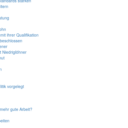
standards stärken
itern
stung
lohn
it ihrer Qualifikation
 beschlossen
ener
t Niedriglöhner
mut
n
tik vorgelegt
 mehr gute Arbeit?
beiten