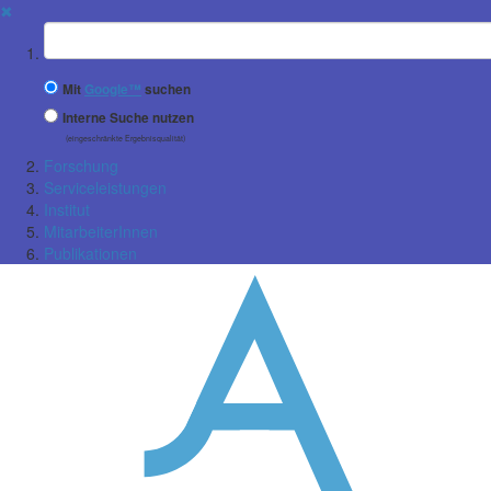
✖
Suchbegriff
Mit
Google™
suchen
Interne Suche nutzen
(eingeschränkte Ergebnisqualität)
Forschung
Serviceleistungen
Institut
MitarbeiterInnen
Publikationen