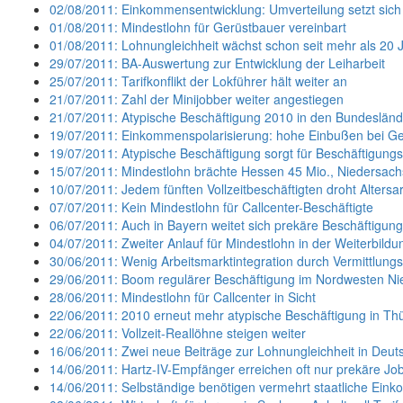
02/08/2011: Einkommensentwicklung: Umverteilung setzt sich 
01/08/2011: Mindestlohn für Gerüstbauer vereinbart
01/08/2011: Lohnungleichheit wächst schon seit mehr als 20 
29/07/2011: BA-Auswertung zur Entwicklung der Leiharbeit
25/07/2011: Tarifkonflikt der Lokführer hält weiter an
21/07/2011: Zahl der Minijobber weiter angestiegen
21/07/2011: Atypische Beschäftigung 2010 in den Bundeslän
19/07/2011: Einkommenspolarisierung: hohe Einbußen bei Ge
19/07/2011: Atypische Beschäftigung sorgt für Beschäftigung
15/07/2011: Mindestlohn brächte Hessen 45 Mio., Niedersach
10/07/2011: Jedem fünften Vollzeitbeschäftigten droht Altersa
07/07/2011: Kein Mindestlohn für Callcenter-Beschäftigte
06/07/2011: Auch in Bayern weitet sich prekäre Beschäftigun
04/07/2011: Zweiter Anlauf für Mindestlohn in der Weiterbild
30/06/2011: Wenig Arbeitsmarktintegration durch Vermittlung
29/06/2011: Boom regulärer Beschäftigung im Nordwesten N
28/06/2011: Mindestlohn für Callcenter in Sicht
22/06/2011: 2010 erneut mehr atypische Beschäftigung in Th
22/06/2011: Vollzeit-Reallöhne steigen weiter
16/06/2011: Zwei neue Beiträge zur Lohnungleichheit in Deut
14/06/2011: Hartz-IV-Empfänger erreichen oft nur prekäre Jo
14/06/2011: Selbständige benötigen vermehrt staatliche Ein