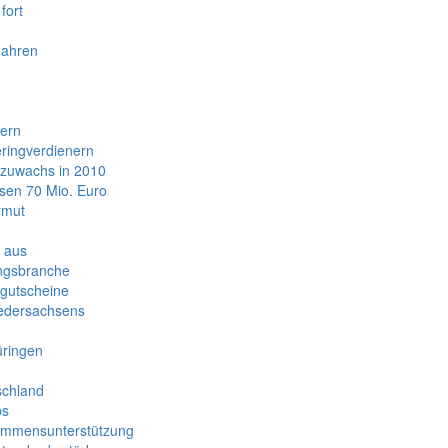
fort
Jahren
dern
ringverdienern
szuwachs in 2010
sen 70 Mio. Euro
rmut
g aus
ungsbranche
sgutscheine
iedersachsens
üringen
schland
bs
kommensunterstützung