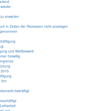
arland
 wieder
 zu erwarten
ch in Zeiten der Rezession nicht ansteigen
zugenommen
chäftigung
zug
tigung und Wettbewerb
er freiwillig
ergrenze
tützung
e 2010
ftigung
 fort
itsmarkt bekräftigt
beschäftigt
 Leiharbeit
bs" aus