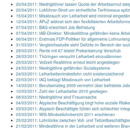
20/04/2011: Niedriglöhner lassen Quote der Arbeitsarmut ste
20/04/2011: Lokführer-Streit um einheitliche Tarifniveaus spitz
15/04/2011: Missbrauch von Leiharbeit wird minimal eingedä
12/04/2011: APuZ widmet sich den flexibilisierten Arbeitsform
07/04/2011: BAG erleichtert Job-Befristung
07/04/2011: IAB-Direktor: Mindestlöhne gefährden keine Arbei
06/04/2011: Erstmals FDP-Politiker für allgemeine Lohnunter
31/03/2011: Vergleichsstudie sieht Defizite im Bereich der sozi
29/03/2011: Rente mit 67 leistet Prekarisierung Vorschub
28/03/2011: Thüringen versucht Leiharbeit einzudämmen
25/03/2011: Vollzeit-Reallöhne erneut leicht angestiegen
24/03/2011: Niedriglöhne gefährden Sozialsysteme
24/03/2011: Leiharbeitsmindestlohn nicht existenzsichernd
22/03/2011: IAQ beklagt Missbrauch von Leiharbeit
14/03/2011: Berufseinstieg 2009 vermehrt über befristete Job
10/03/2011: Zahl der Leiharbeiter 2010 gestiegen
08/03/2011: Niedriglöhne sind Frauensache
04/03/2011: Atypische Beschäftigung birgt hohe soziale Risik
03/03/2011: Atypisch Beschäftigte fühlen sich schlechter integr
03/03/2011: WSI-Mindestlohnbericht 2011 erschienen
25/02/2011: Lohnlücke zwischen Voll- und Teilzeitbeschäftig
21/02/2011: Mindestlöhne in der Leiharbeit und weiteren Bra