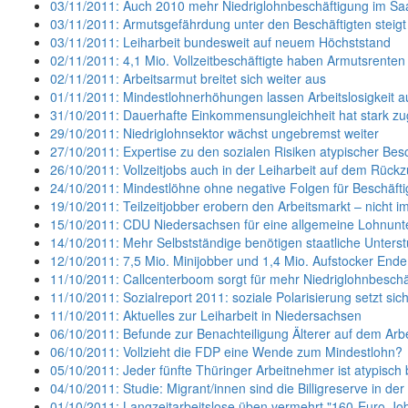
03/11/2011: Auch 2010 mehr Niedriglohnbeschäftigung im Sa
03/11/2011: Armutsgefährdung unter den Beschäftigten steigt
03/11/2011: Leiharbeit bundesweit auf neuem Höchststand
02/11/2011: 4,1 Mio. Vollzeitbeschäftigte haben Armutsrenten
02/11/2011: Arbeitsarmut breitet sich weiter aus
01/11/2011: Mindestlohnerhöhungen lassen Arbeitslosigkeit au
31/10/2011: Dauerhafte Einkommensungleichheit hat stark 
29/10/2011: Niedriglohnsektor wächst ungebremst weiter
27/10/2011: Expertise zu den sozialen Risiken atypischer Bes
26/10/2011: Vollzeitjobs auch in der Leiharbeit auf dem Rück
24/10/2011: Mindestlöhne ohne negative Folgen für Beschäf
19/10/2011: Teilzeitjobber erobern den Arbeitsmarkt – nicht imm
15/10/2011: CDU Niedersachsen für eine allgemeine Lohnunt
14/10/2011: Mehr Selbstständige benötigen staatliche Unters
12/10/2011: 7,5 Mio. Minijobber und 1,4 Mio. Aufstocker End
11/10/2011: Callcenterboom sorgt für mehr Niedriglohnbeschä
11/10/2011: Sozialreport 2011: soziale Polarisierung setzt sich
11/10/2011: Aktuelles zur Leiharbeit in Niedersachsen
06/10/2011: Befunde zur Benachteiligung Älterer auf dem Arbe
06/10/2011: Vollzieht die FDP eine Wende zum Mindestlohn?
05/10/2011: Jeder fünfte Thüringer Arbeitnehmer ist atypisch 
04/10/2011: Studie: Migrant/innen sind die Billigreserve in der
01/10/2011: Langzeitarbeitslose üben vermehrt "160-Euro-Jo