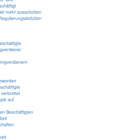
schäftigt
ttel mehr ausschütten
Regulierungsdefiziten
eschäftigte
ngverdiener
ringverdienern
geworden
schäftigte
verbreitet
job auf
en Beschäftigten
beit
chaften
eit