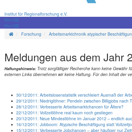
Institut für Regionalforschung e.V.
Menü
Menü
Startseite
Forschung
Arbeitsmarktchronik atypischer Beschäftigu
Meldungen aus dem Jahr 
Trotz sorgfältiger Recherche kann keine Gewähr f
Haftungshinweis:
externen Links übernehmen wir keine Haftung. Für den Inhalt der verl
30/12/2011: Arbeitslosenstatistik verschleiert Ausmaß der Arbei
29/12/2011: Niedriglöhner: Pendeln zwischen Billigjobs nach T
28/12/2011: Verbesserte Arbeitsmarktchancen für Ältere?
22/12/2011: Vollzeitlöhne real kaum noch gestiegen
20/12/2011: Neue Mindestlöhne im Januar 2012 – endlich auch
16/12/2011: Jobboom: Atypische Beschäftigung statt Vollzeitj
15/12/2011: Verbesserte Jobchancen – aber häufiger nur Zeit