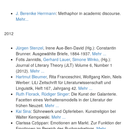
J. Berenike Herrmann
: Methaphor in academic discourse.
Mehr...
2012
Jürgen Stenzel
, Irene Aue-Ben-David (Hg.): Constantin
Brunner. Ausgewählte Briefe, 1884-1937.
Mehr ...
Fotis Jannidis,
Gerhard Lauer
,
Simone Winko
, (Hg.):
Journal of Literary Theory (JLT) Volume 6, Number 1
(2012).
Mehr ...
Hartmut Bleumer
, Rita Franceschini, Wolfgang Klein, Niels
Werber: LiLi Zeitschrift für Literaturwissenschaft und
Linguistik, Heft 167, Jahrgang 42.
Mehr ...
Ruth Florack,
Rüdiger Singer
: Die Kunst der Galanterie.
Facetten eines Verhaltensmodells in der Literatur der
frühen Neuzeit.
Mehr ...
Kai Sina
: Sühnewerk und Opferleben. Kunstreligion bei
Walter Kempowski.
Mehr ...
Clarissa Czöppan: Emotionen am Markt. Zur Funktion der
Emotionen im Bereich des Buchmarketings.
Mehr ...