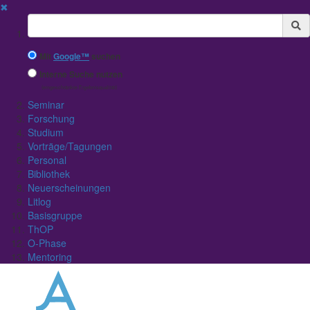
✖
Suchbegriff
Mit
Google™
suchen
Interne Suche nutzen
(eingeschränkte Ergebnisqualität)
Seminar
Forschung
Studium
Vorträge/Tagungen
Personal
Bibliothek
Neuerscheinungen
Litlog
Basisgruppe
ThOP
O-Phase
Mentoring