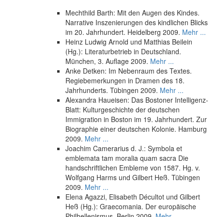
Mechthild Barth: Mit den Augen des Kindes.
Narrative Inszenierungen des kindlichen Blicks
im 20. Jahrhundert. Heidelberg 2009.
Mehr ...
Heinz Ludwig Arnold und Matthias Beilein
(Hg.): Literaturbetrieb in Deutschland.
München, 3. Auflage 2009.
Mehr ...
Anke Detken: Im Nebenraum des Textes.
Regiebemerkungen in Dramen des 18.
Jahrhunderts. Tübingen 2009.
Mehr ...
Alexandra Haueisen: Das Bostoner Intelligenz-
Blatt: Kulturgeschichte der deutschen
Immigration in Boston im 19. Jahrhundert. Zur
Biographie einer deutschen Kolonie. Hamburg
2009.
Mehr ...
Joachim Camerarius d. J.: Symbola et
emblemata tam moralia quam sacra Die
handschriftlichen Embleme von 1587. Hg. v.
Wolfgang Harms und Gilbert Heß. Tübingen
2009.
Mehr ...
Elena Agazzi, Elisabeth Décultot und Gilbert
Heß (Hg.): Graecomania. Der europäische
Philhellenismus. Berlin 2009.
Mehr ...