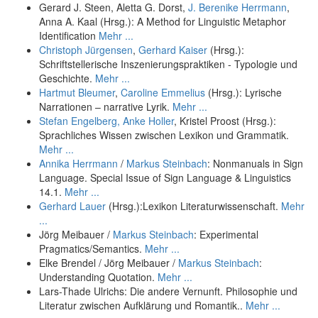
Gerard J. Steen, Aletta G. Dorst,
J. Berenike Herrmann
,
Anna A. Kaal (Hrsg.): A Method for Linguistic Metaphor
Identification
Mehr ...
Christoph Jürgensen
,
Gerhard Kaiser
(Hrsg.):
Schriftstellerische Inszenierungspraktiken - Typologie und
Geschichte.
Mehr ...
Hartmut Bleumer
,
Caroline Emmelius
(Hrsg.): Lyrische
Narrationen – narrative Lyrik.
Mehr ...
Stefan Engelberg,
Anke Holler
, Kristel Proost (Hrsg.):
Sprachliches Wissen zwischen Lexikon und Grammatik.
Mehr ...
Annika Herrmann
/
Markus Steinbach
: Nonmanuals in Sign
Language. Special Issue of Sign Language & Linguistics
14.1.
Mehr ...
Gerhard Lauer
(Hrsg.):Lexikon Literaturwissenschaft.
Mehr
...
Jörg Meibauer /
Markus Steinbach
: Experimental
Pragmatics/Semantics.
Mehr ...
Elke Brendel / Jörg Meibauer /
Markus Steinbach
:
Understanding Quotation.
Mehr ...
Lars-Thade Ulrichs: Die andere Vernunft. Philosophie und
Literatur zwischen Aufklärung und Romantik..
Mehr ...