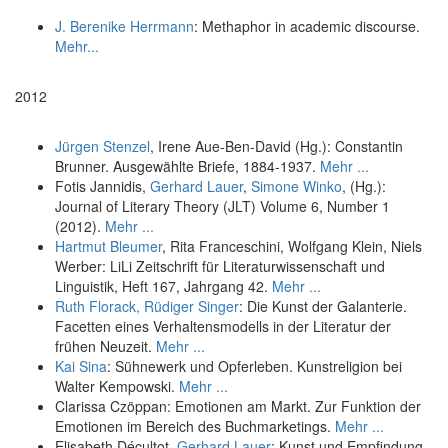
J. Berenike Herrmann
: Methaphor in academic discourse.
Mehr...
2012
Jürgen Stenzel
, Irene Aue-Ben-David (Hg.): Constantin
Brunner. Ausgewählte Briefe, 1884-1937.
Mehr ...
Fotis Jannidis,
Gerhard Lauer
,
Simone Winko
, (Hg.):
Journal of Literary Theory (JLT) Volume 6, Number 1
(2012).
Mehr ...
Hartmut Bleumer
, Rita Franceschini, Wolfgang Klein, Niels
Werber: LiLi Zeitschrift für Literaturwissenschaft und
Linguistik, Heft 167, Jahrgang 42.
Mehr ...
Ruth Florack,
Rüdiger Singer
: Die Kunst der Galanterie.
Facetten eines Verhaltensmodells in der Literatur der
frühen Neuzeit.
Mehr ...
Kai Sina
: Sühnewerk und Opferleben. Kunstreligion bei
Walter Kempowski.
Mehr ...
Clarissa Czöppan: Emotionen am Markt. Zur Funktion der
Emotionen im Bereich des Buchmarketings.
Mehr ...
Elisabeth Décultot,
Gerhard Lauer
: Kunst und Empfindung.