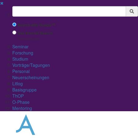
✖
Suchbegriff
Search with Google™
Use Internal Search
(limited result quality)
Seminar
Forschung
Studium
Vorträge/Tagungen
Personal
Neuerscheinungen
Litlog
Basisgruppe
ThOP
O-Phase
Mentoring