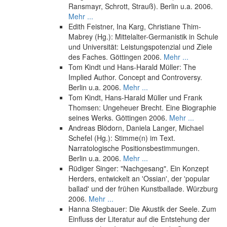
Ransmayr, Schrott, Strauß). Berlin u.a. 2006.
Mehr ...
Edith Feistner, Ina Karg, Christiane Thim-
Mabrey (Hg.): Mittelalter-Germanistik in Schule
und Universität: Leistungspotenzial und Ziele
des Faches. Göttingen 2006.
Mehr ...
Tom Kindt und Hans-Harald Müller: The
Implied Author. Concept and Controversy.
Berlin u.a. 2006.
Mehr ...
Tom Kindt, Hans-Harald Müller und Frank
Thomsen: Ungeheuer Brecht. Eine Biographie
seines Werks. Göttingen 2006.
Mehr ...
Andreas Blödorn, Daniela Langer, Michael
Schefel (Hg.): Stimme(n) im Text.
Narratologische Positionsbestimmungen.
Berlin u.a. 2006.
Mehr ...
Rüdiger Singer: "Nachgesang". Ein Konzept
Herders, entwickelt an 'Ossian', der 'popular
ballad' und der frühen Kunstballade. Würzburg
2006.
Mehr ...
Hanna Stegbauer: Die Akustik der Seele. Zum
Einfluss der Literatur auf die Entstehung der