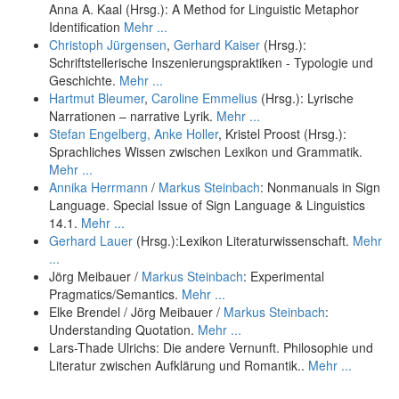
Anna A. Kaal (Hrsg.): A Method for Linguistic Metaphor
Identification
Mehr ...
Christoph Jürgensen
,
Gerhard Kaiser
(Hrsg.):
Schriftstellerische Inszenierungspraktiken - Typologie und
Geschichte.
Mehr ...
Hartmut Bleumer
,
Caroline Emmelius
(Hrsg.): Lyrische
Narrationen – narrative Lyrik.
Mehr ...
Stefan Engelberg,
Anke Holler
, Kristel Proost (Hrsg.):
Sprachliches Wissen zwischen Lexikon und Grammatik.
Mehr ...
Annika Herrmann
/
Markus Steinbach
: Nonmanuals in Sign
Language. Special Issue of Sign Language & Linguistics
14.1.
Mehr ...
Gerhard Lauer
(Hrsg.):Lexikon Literaturwissenschaft.
Mehr
...
Jörg Meibauer /
Markus Steinbach
: Experimental
Pragmatics/Semantics.
Mehr ...
Elke Brendel / Jörg Meibauer /
Markus Steinbach
:
Understanding Quotation.
Mehr ...
Lars-Thade Ulrichs: Die andere Vernunft. Philosophie und
Literatur zwischen Aufklärung und Romantik..
Mehr ...