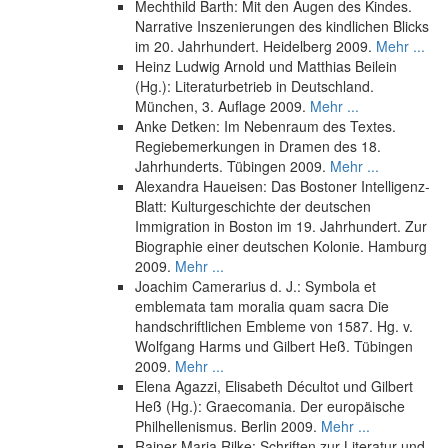
Mechthild Barth: Mit den Augen des Kindes.
Narrative Inszenierungen des kindlichen Blicks
im 20. Jahrhundert. Heidelberg 2009.
Mehr ...
Heinz Ludwig Arnold und Matthias Beilein
(Hg.): Literaturbetrieb in Deutschland.
München, 3. Auflage 2009.
Mehr ...
Anke Detken: Im Nebenraum des Textes.
Regiebemerkungen in Dramen des 18.
Jahrhunderts. Tübingen 2009.
Mehr ...
Alexandra Haueisen: Das Bostoner Intelligenz-
Blatt: Kulturgeschichte der deutschen
Immigration in Boston im 19. Jahrhundert. Zur
Biographie einer deutschen Kolonie. Hamburg
2009.
Mehr ...
Joachim Camerarius d. J.: Symbola et
emblemata tam moralia quam sacra Die
handschriftlichen Embleme von 1587. Hg. v.
Wolfgang Harms und Gilbert Heß. Tübingen
2009.
Mehr ...
Elena Agazzi, Elisabeth Décultot und Gilbert
Heß (Hg.): Graecomania. Der europäische
Philhellenismus. Berlin 2009.
Mehr ...
Rainer Maria Rilke: Schriften zur Literatur und