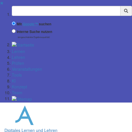
✖
Suchbegriff
Mit
Google™
suchen
Interne Suche nutzen
(eingeschränkte Ergebnisqualität)
Lernen
Lehren
Prüfen
Veranstaltungen
Tools
KI
Konzept
Team
Digitales Lernen und Lehren