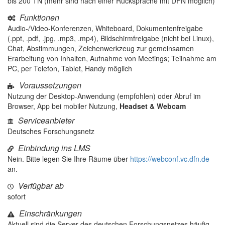
bis 200 TN (mehr sind nach einer Rücksprache mit DFN möglich)
Funktionen
Audio-/Video-Konferenzen, Whiteboard, Dokumentenfreigabe
(.ppt, .pdf, .jpg, .mp3, .mp4), Bildschirmfreigabe (nicht bei Linux),
Chat, Abstimmungen, Zeichenwerkzeug zur gemeinsamen
Erarbeitung von Inhalten, Aufnahme von Meetings; Teilnahme am
PC, per Telefon, Tablet, Handy möglich
Voraussetzungen
Nutzung der Desktop-Anwendung (empfohlen) oder Abruf im
Browser, App bei mobiler Nutzung,
Headset & Webcam
Serviceanbieter
Deutsches Forschungsnetz
Einbindung ins LMS
Nein. Bitte legen Sie Ihre Räume über
https://webconf.vc.dfn.de
an.
Verfügbar ab
sofort
Einschränkungen
Aktuell sind die Server des deutschen Forschungsnetzes häufig