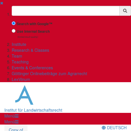
✖
Suchbegriff
Search with Google™
Use Internal Search
(limited result quality)
Institute
Research & Classes
Team
Teaching
Events & Conferences
Göttinger Onlinebeiträge zum Agrarrecht
LexVinum
Institut für Landwirtschaftsrecht
Menü
Menü
DEUTSCH
Copy of