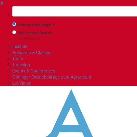
✖
Suchbegriff
Search with Google™
Use Internal Search
(limited result quality)
Institute
Research & Classes
Team
Teaching
Events & Conferences
Göttinger Onlinebeiträge zum Agrarrecht
LexVinum