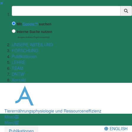
✖
Suchbegriff
Mit
Google™
suchen
Interne Suche nutzen
(eingeschränkte Ergebnisqualität)
UNSERE ABTEILUNG
FORSCHUNG
Publikationen
LEHRE
TEAM
DNTW
Kontakt
Tierernährungsphysiologie und Ressourceneffizienz
Menü
Menü
ENGLISH
Publikationen