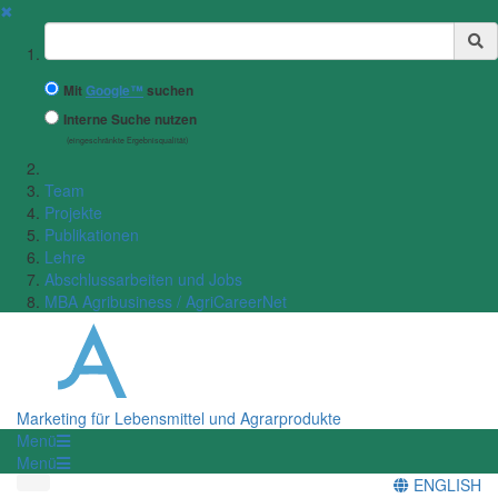
✖
Suchbegriff
Mit
Google™
suchen
Interne Suche nutzen
(eingeschränkte Ergebnisqualität)
Team
Projekte
Publikationen
Lehre
Abschlussarbeiten und Jobs
MBA Agribusiness / AgriCareerNet
Marketing für Lebensmittel und Agrarprodukte
Menü
Menü
ENGLISH