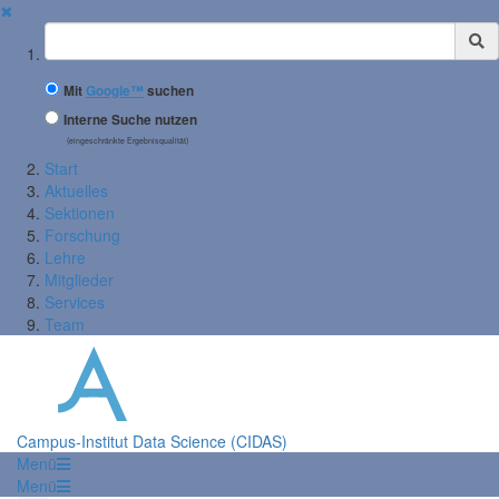
✖
Suchbegriff
Mit
Google™
suchen
Interne Suche nutzen
(eingeschränkte Ergebnisqualität)
Start
Aktuelles
Sektionen
Forschung
Lehre
Mitglieder
Services
Team
Campus-Institut Data Science (CIDAS)
Menü
Menü