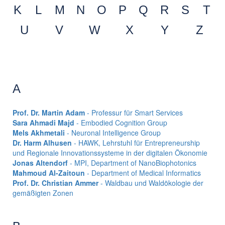
K
L
M
N
O
P
Q
R
S
T
U
V
W
X
Y
Z
A
Prof. Dr. Martin Adam
- Professur für Smart Services
Sara Ahmadi Majd
- Embodied Cognition Group
Mels Akhmetali
- Neuronal Intelligence Group
Dr. Harm Alhusen
- HAWK, Lehrstuhl für Entrepreneurship
und Regionale Innovationssysteme in der digitalen Ökonomie
Jonas Altendorf
- MPI, Department of NanoBiophotonics
Mahmoud Al-Zaitoun
- Department of Medical Informatics
Prof. Dr. Christian Ammer
- Waldbau und Waldökologie der
gemäßigten Zonen