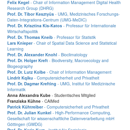
Felix Kegel
- Chair of Information Management Digital Health
Research Group (DHRG)
Prof. Dr. Tibor Kesztyüs
- UMG, Medizinisches Forschungs-
Daten-Integrations-Centrum (UMG-MeDIC)
Prof. Dr. Krisztina Kis-Katos
- Professur für Internationale
Wirtschaftspolitik
Prof. Dr. Thomas Kneib
- Professor für Statistik
Lars Knieper
- Chair of Spatial Data Science and Statistical
Learning
Prof. Dr. Alexander Knohl
- Bioclimatology
Prof. Dr. Holger Kreft
- Biodiversity, Macroecology and
Biogeography
Prof. Dr. Lutz Kolbe
- Chair of Information Management
Lindrit Kqiku
- Computersicherheit und Privatheit
Prof. Dr. Dagmar Krefting
- UMG, Institut für Medizinische
Informatik
Anna Alexandra Kube
- Studentisches Mitglied
Franziska Kühne
- CAIMed
Patrick Kühtreiber
- Computersicherheit und Privatheit
Prof. Dr. Julian Kunkel
- High-Performance Computing,
Gesellschaft für wissenschaftliche Datenverarbeitung mbH
Göttingen (GWDG)
Prof. Dr. Karin Kurz
- Institut für Soziologie