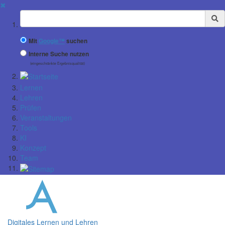
✖
Suchbegriff
Mit
Google™
suchen
Interne Suche nutzen
(eingeschränkte Ergebnisqualität)
Lernen
Lehren
Prüfen
Veranstaltungen
Tools
KI
Konzept
Team
Digitales Lernen und Lehren